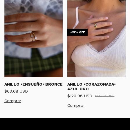
-
15
%
OFF
ANILLO •CORAZONADA•
ANILLO •ENSUEÑO• BRONCE
AZUL ORO
$63.08 USD
$120.96 USD
$142.31 USD
Comprar
Comprar