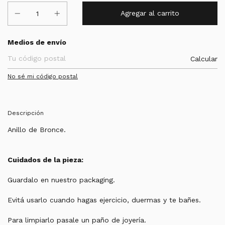
Entregas para el CP:
Medios de envío
Calcular
No sé mi código postal
Descripción
Anillo de Bronce.
Cuidados de la pieza:
Guardalo en nuestro packaging.
Evitá usarlo cuando hagas ejercicio, duermas y te bañes.
Para limpiarlo pasale un paño de joyería.