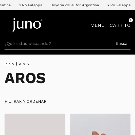
alappa
Joyería de autor Argentina
x Ro Falappa
Joyería de auto
0
MENÚ
CARRITO
Buscar
Inicio
|
AROS
AROS
FILTRAR Y ORDENAR