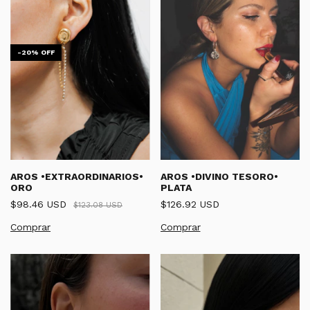
-
20
%
OFF
AROS •EXTRAORDINARIOS•
AROS •DIVINO TESORO•
ORO
PLATA
$98.46 USD
$126.92 USD
$123.08 USD
Comprar