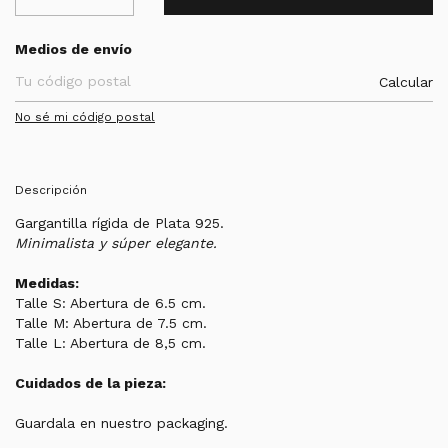
Entregas para el CP:
Medios de envío
Calcular
No sé mi código postal
Descripción
Gargantilla rígida de Plata 925.
Minimalista y súper elegante.
Medidas:
Talle S: Abertura de 6.5 cm.
Talle M: Abertura de 7.5 cm.
Talle L: Abertura de 8,5 cm.
Cuidados de la pieza:
Guardala en nuestro packaging.