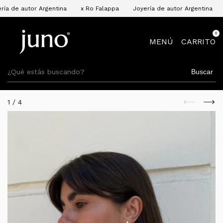
tor Argentina
x Ro Falappa
Joyería de autor Argentina
x Ro Fa
0
MENÚ
CARRITO
Buscar
1
/
4