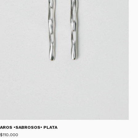
AROS •SABROSOS• PLATA
A
$110.000
$