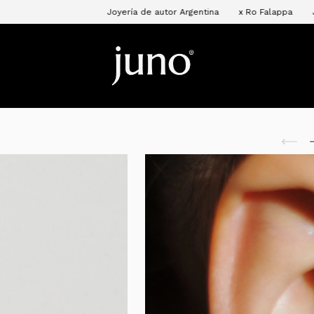
Joyería de autor Argentina
x Ro Falappa
Joyería de auto