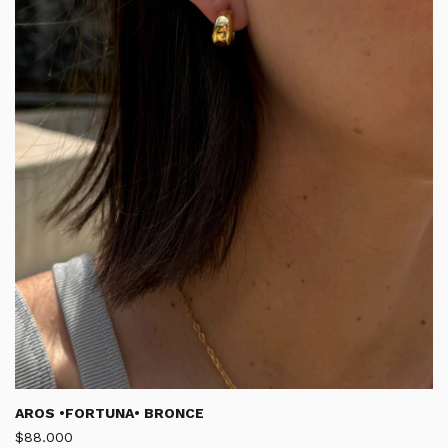
AROS •FORTUNA• BRONCE
$88.000