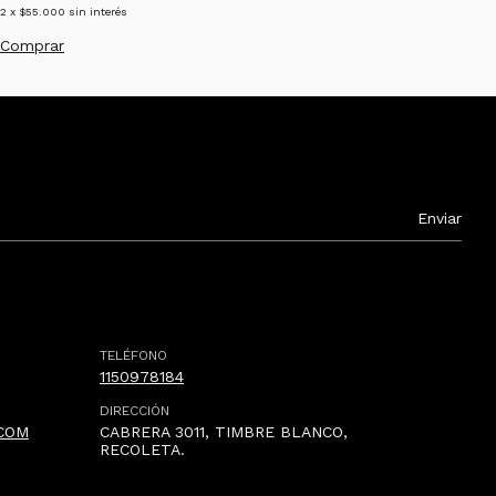
2
x
$55.000
sin interés
3
C
TELÉFONO
1150978184
DIRECCIÓN
COM
CABRERA 3011, TIMBRE BLANCO,
RECOLETA.