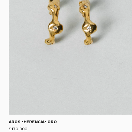
AROS •HERENCIA• ORO
$170.000