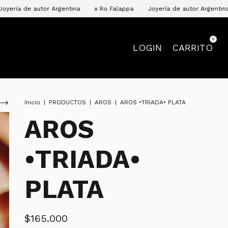
r Argentina
x Ro Falappa
Joyería de autor Argentina
x Ro Fala
0
LOGIN
CARRITO
Inicio
|
PRODUCTOS
|
AROS
|
AROS •TRIADA• PLATA
AROS
•TRIADA•
PLATA
$165.000