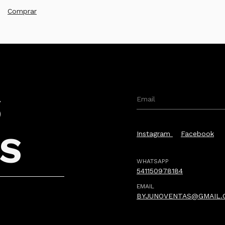
S
Instagram
Facebook
S
WHATSAPP
541150978184
EMAIL
BYJUNOVENTAS@GMAIL.