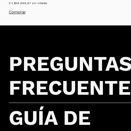
3
x
$56.666,67
sin interés
Comprar
PREGUNTA
FRECUENTE
GUÍA DE