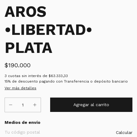
AROS
•LIBERTAD•
PLATA
$190.000
3
cuotas sin interés de
$63.333,33
15% de descuento
pagando con Transferencia o depósito bancario
Ver más detalles
Entregas para el CP:
Medios de envío
Calcular