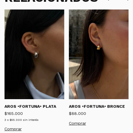
AROS •FORTUNA• PLATA
AROS •FORTUNA• BRONCE
$165.000
$88.000
3
x
$55.000
sin interés