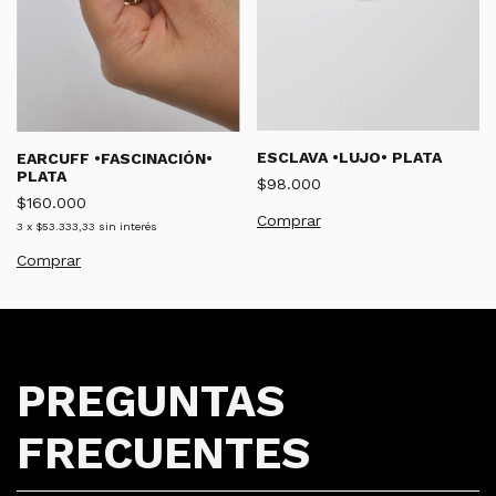
ESCLAVA •LUJO• PLATA
EARCUFF •FASCINACIÓN•
PLATA
$98.000
$160.000
Comprar
3
x
$53.333,33
sin interés
Comprar
PREGUNTAS
FRECUENTES