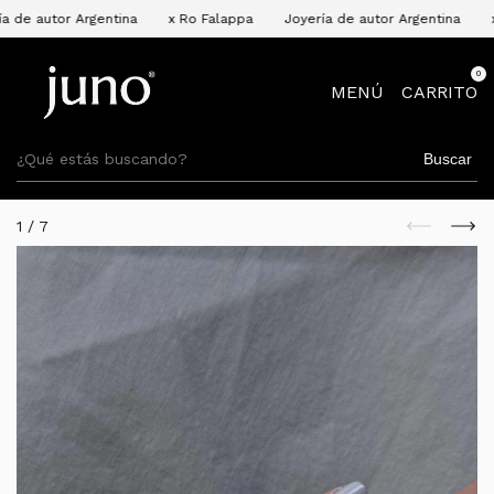
or Argentina
x Ro Falappa
Joyería de autor Argentina
x Ro Fal
0
MENÚ
CARRITO
Buscar
1
/
7