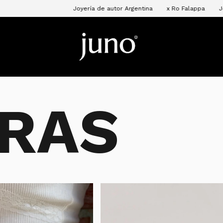
Joyería de autor Argentina
x Ro Falappa
Joyería de autor Argent
RAS