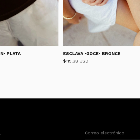
N• PLATA
ESCLAVA •GOCE• BRONCE
$115.38 USD
S