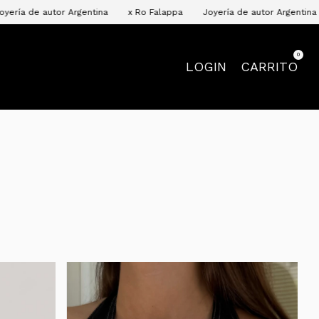
ina
x Ro Falappa
Joyería de autor Argentina
x Ro Falappa
J
0
LOGIN
CARRITO