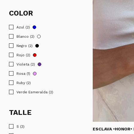
COLOR
Azul (2)
Blanco (2)
Negro (2)
Rojo (2)
Violeta (2)
Rosa (1)
Ruby (2)
Verde Esmeralda (2)
TALLE
S (3)
ESCLAVA •HONOR•