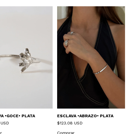
A •GOCE• PLATA
ESCLAVA •ABRAZO• PLATA
P
5 USD
$123.08 USD
$
C