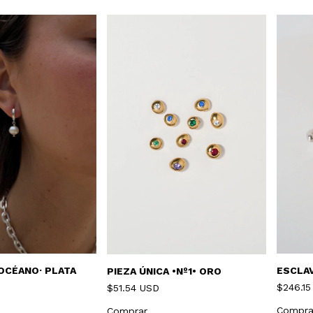
OCÉANO· PLATA
ESCLAV
PIEZA ÚNICA •Nº1• ORO
$246.1
$51.54 USD
Comprar