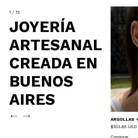
1
/
12
JOYERÍA
ARTESANAL
CREADA EN
AGOTADO
BUENOS
AIRES
NADA• PLATA
COLLAR •NOS TENEMOS• ORO
ARGOLLAS ·
$134.62 USD
$103.85 USD
Comprar