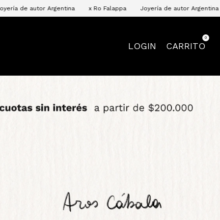
gentina
x Ro Falappa
Joyería de autor Argentina
x Ro Falappa
0
LOGIN
CARRITO